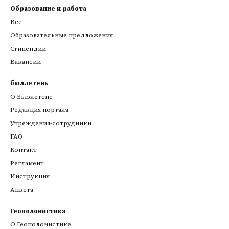
Образование и работа
Все
Образовательные предложения
Стипендии
Вакансии
бюллетень
О Бьюлетене
Редакция портала
Учреждения-сотрудники
FAQ
Контакт
Регламент
Инструкция
Анкета
Геополонистика
О Геополонистике