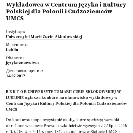
Wykładowca w Centrum Języka i Kultury
Polskiej dla Polonii i Cudzoziemców
UMCS
Instytucja:
Uniwersytet Marii Curie-Skłodowskiej
Местность:
Lublin
Области:
językoznawstwo
Дата размещения:
14.07.2017
R
E K T O R UNIWERSYTETU MARII CURIE SKŁODOWSKIEJ W
LUBLINIE ogłasza konkurs na stanowisko wykładowcy w
Centrum Języka i Kultury Polskiej dla Polonii i Cudzoziemców
UMCS
Do konkursu mogą przystąpić osoby, które spełniają warunki
określone w ustawie Prawo o szkolnictwie wyższym z 27 lipca 2005
r. (t. j. Dz. U. z 2016 r. poz. 1842 ze zm.) oraz w Statucie UMCS z