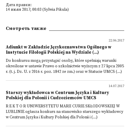
Дата правки:
14 июля 2017; 00:03 (Sylwia Pikula)
Смотреть также
22.06.2017
Adiunkt w Zakładzie Językoznawstwa Ogólnego w
Instytucie Filologii Polskiej na Wydziale (...)
Do konkursu mogą przystąpić osoby, które spełniają warunki
określone w ustawie Prawo o szkolnictwie wyższym z 27 lipca 2005
r. (t. j. Dz. U. z 2016 r. poz. 1842 ze zm.) oraz w Statucie UMCS (...)
14.07.2017
Starszy wykładowca w Centrum Języka i Kultury
Polskiej dla Polonii i Cudzoziemców UMCS
R E K T O R UNIWERSYTETU MARII CURIE SKŁODOWSKIEJ W
LUBLINIE ogłasza konkurs na stanowisko starszego wykładowcy
w Centrum Języka i Kultury Polskiej dla Polonii i (...)