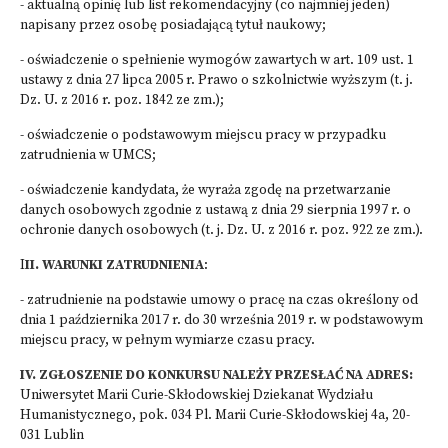
- aktualną opinię lub list rekomendacyjny (co najmniej jeden)
napisany przez osobę posiadającą tytuł naukowy;
- oświadczenie o spełnienie wymogów zawartych w art. 109 ust. 1
ustawy z dnia 27 lipca 2005 r. Prawo o szkolnictwie wyższym (t. j.
Dz. U. z 2016 r. poz. 1842 ze zm.);
- oświadczenie o podstawowym miejscu pracy w przypadku
zatrudnienia w UMCS;
- oświadczenie kandydata, że wyraża zgodę na przetwarzanie
danych osobowych zgodnie z ustawą z dnia 29 sierpnia 1997 r. o
ochronie danych osobowych (t. j. Dz. U. z 2016 r. poz. 922 ze zm.).
I
II. WARUNKI ZATRUDNIENIA
:
- zatrudnienie na podstawie umowy o pracę na czas określony od
dnia 1 października 2017 r. do 30 września 2019 r. w podstawowym
miejscu pracy, w pełnym wymiarze czasu pracy.
IV. ZGŁOSZENIE DO KONKURSU NALEŻY PRZESŁAĆ NA ADRES:
Uniwersytet Marii Curie-Skłodowskiej Dziekanat Wydziału
Humanistycznego, pok. 034 Pl. Marii Curie-Skłodowskiej 4a, 20-
031 Lublin