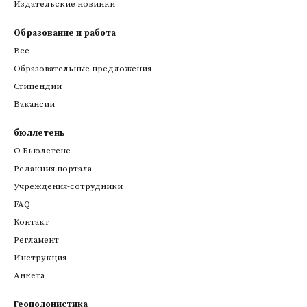
Издательские новинки
Образование и работа
Все
Образовательные предложения
Стипендии
Вакансии
бюллетень
О Бьюлетене
Редакция портала
Учреждения-сотрудники
FAQ
Контакт
Регламент
Инструкция
Анкета
Геополонистика