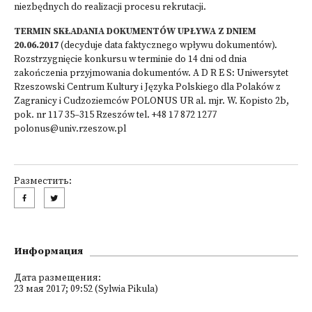
niezbędnych do realizacji procesu rekrutacji.
TERMIN SKŁADANIA DOKUMENTÓW UPŁYWA Z DNIEM
20.06.2017
(decyduje data faktycznego wpływu dokumentów).
Rozstrzygnięcie konkursu w terminie do 14 dni od dnia
zakończenia przyjmowania dokumentów. A D R E S: Uniwersytet
Rzeszowski Centrum Kultury i Języka Polskiego dla Polaków z
Zagranicy i Cudzoziemców POLONUS UR al. mjr. W. Kopisto 2b,
pok. nr 117 35–315 Rzeszów tel. +48 17 872 1277
polonus@univ.rzeszow.pl
Разместить:
Информация
Дата размещения:
23 мая 2017; 09:52 (Sylwia Pikula)