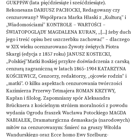
GUKPPiW (lata pięćdziesiąte i sześćdziesiąte).
Rekonesans DARIUSZ PACHOCKI, Redagowany czy
cenzurowany? Współpraca Marka Hłaski z „Kulturą” i
„Wiadomościami” KONTROLE – WARTOŚCI –
ŚWIATOPOGLĄDY MAGDALENA KURAN, „[...] żeby duch
jego i treść opisu bez uszczerbku zachować” – dlaczego
w XIX wieku ocenzurowano Żywoty świętych Piotra
Skargi (edycja z 1857 roku) JANUSZ KOSTECKI,
„Polskiej”Matki Boskiej przykre doświadczenia z carską
cenzurą zagraniczną w latach 1865–1904 KATARZYNA
KOŚCIEWICZ, Cenzorzy, redaktorzy, „ojcowie rodzin” i
„matki”. O kilku aspektach cenzurowania twórczości
Kazimierza Przerwy-Tetmajera ROMAN KRZYWY,
Kapłan i filolog. Zapomniany spór Aleksandra
Brücknera z kościelnym stróżem moralności z powodu
wydania Ogrodu fraszek Wacława Potockiego MAGDA
NABIAŁEK, Dramaturgiczna demaskacja (narodowych)
mitów na cenzurowanym: Śmierć na gruszy Witolda
Wandurskiego oraz Ecce homo Ewy Szelburg-