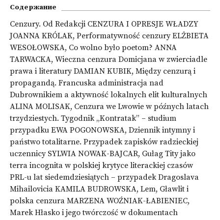
Содержание
Cenzury. Od Redakcji CENZURA I OPRESJE WŁADZY
JOANNA KRÓLAK, Performatywność cenzury ELŻBIETA
WESOŁOWSKA, Co wolno było poetom? ANNA
TARWACKA, Wieczna cenzura Domicjana w zwierciadle
prawa i literatury DAMIAN KUBIK, Między cenzurą i
propagandą. Francuska administracja nad
Dubrownikiem a aktywność lokalnych elit kulturalnych
ALINA MOLISAK, Cenzura we Lwowie w późnych latach
trzydziestych. Tygodnik „Kontratak” – studium
przypadku EWA POGONOWSKA, Dziennik intymny i
państwo totalitarne. Przypadek zapisków radzieckiej
uczennicy SYLWIA NOWAK-BAJCAR, Gułag Tity jako
terra incognita w polskiej krytyce literackiej czasów
PRL-u lat siedemdziesiątych – przypadek Dragoslava
Mihailovicia KAMILA BUDROWSKA, Lem, Gławlit i
polska cenzura MARZENA WOŹNIAK-ŁABIENIEC,
Marek Hłasko i jego twórczość w dokumentach