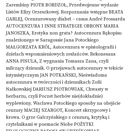
Zarembiny PIOTR BORDZOŁ, Przedwojenne wydanie
Listów Elizy Orzeszkowej. Rozpoznania wstępne BEATA
GARLEJ, Ocenzurowany diabeł – casus André Frossarda
AUTOCENZURA I INNE STRATEGIE OBRONY MARIA
JANOSZKA, Erotyka non grata? Autocenzura Rękopisu
znalezionego w Saragossie Jana Potockiego
MAŁGORZATA KRÓL, Autocenzura w epistolografii i
dziełach wspomnieniowych zesłańców. Rekonesans
ANNA PISULA, Z wygnania Tomasza Zana, czyli
milczący dziennik. O przejawach autocenzury w tekście
intymistycznym JAN POTKAŃSKI, Nieświadoma
autocenzura w twórczości i dziennikach Zofii
Nałkowskiej DARIUSZ PIOTROWIAK, Chwasty w
herbarzu, czyli Poczet herbów nie(dokładnie)
wyplewiony. Wacława Potockiego sposoby na obejście
cenzury MACIEJ SZARGOT, Koncert skrzypcowy i
krowa. O grze Gałczyńskiego z cenzurą, krytyką i
czytelnikami w poemacie Niobe POŻYTKI