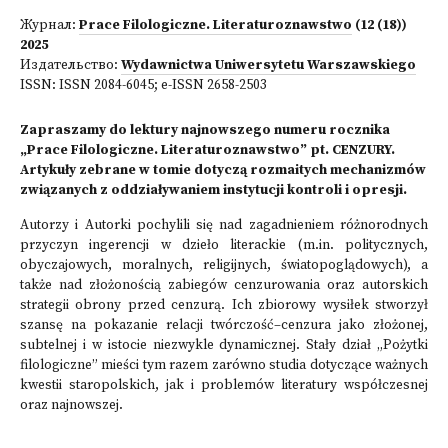
Журнал:
Prace Filologiczne. Literaturoznawstwo
(12 (18))
2025
Издательство:
Wydawnictwa Uniwersytetu Warszawskiego
ISSN:
ISSN 2084-6045; e-ISSN 2658-2503
Zapraszamy do lektury najnowszego numeru rocznika
„Prace Filologiczne. Literaturoznawstwo” pt. CENZURY.
Artykuły zebrane w tomie dotyczą rozmaitych mechanizmów
związanych z oddziaływaniem instytucji kontroli i opresji.
Autorzy i Autorki pochylili się nad zagadnieniem różnorodnych
przyczyn ingerencji w dzieło literackie (m.in. politycznych,
obyczajowych, moralnych, religijnych, światopoglądowych), a
także nad złożonością zabiegów cenzurowania oraz autorskich
strategii obrony przed cenzurą. Ich zbiorowy wysiłek stworzył
szansę na pokazanie relacji twórczość–cenzura jako złożonej,
subtelnej i w istocie niezwykle dynamicznej. Stały dział „Pożytki
filologiczne” mieści tym razem zarówno studia dotyczące ważnych
kwestii staropolskich, jak i problemów literatury współczesnej
oraz najnowszej.