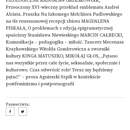
FILOLOGICZNE RADOSŁAW GRZEŚKOWIAK,
Przeoczony XVI-wieczny przekład emblematu Andrei
Alciata. Fraszka Na łakomego Melchiora Pudłowskiego
na tle renesansowej recepcji zbioru MAGDALENA
PISKAŁA, O problemach z edycją epigramatycznej
spuścizny Stanisława Niewieskiego MARCIN CAŁBECKI,
Komunikacja – pedagogika – miłość. Tancerz Mecenasa
Kraykowskiego Witolda Gombrowicza a zworniki
kultury KINGA MATUSZKO, MIKOŁAJ GŁOS, „Pętano
nas wszystkie przez całe życie, seksualnie, społecznie i
kulturowo. Czas odwrócić role! Teraz my będziemy
pętać!” – proza Agnieszki Szpili w kontekście
postfeminizmu i postpornografii
Разместить: