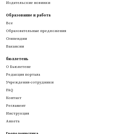
Издательские новинки
Образование и работа
Все
Образовательные предложения
Стипендии
Вакансии
бюллетень
О Бьюлетене
Редакция портала
Учреждения-сотрудники
FAQ
Контакт
Регламент
Инструкция
Анкета
Геополонистика