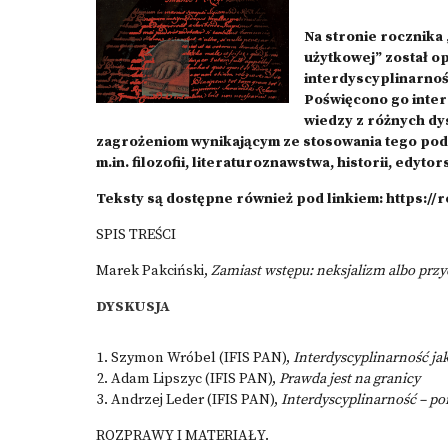
Na stronie rocznika 
użytkowej” został o
interdyscyplinarnoś
Poświęcono go inter
wiedzy z różnych dy
zagrożeniom wynikającym ze stosowania tego pod
m.in. filozofii, literaturoznawstwa, historii, edyto
Teksty są dostępne również pod linkiem:
https://
SPIS TREŚCI
Marek Pakciński,
Zamiast wstępu: neksjalizm albo przy
DYSKUSJA
Szymon Wróbel (IFIS PAN),
Interdyscyplinarność jak
Adam Lipszyc (IFIS PAN),
Prawda jest na granicy
Andrzej Leder (IFIS PAN),
Interdyscyplinarność – p
ROZPRAWY I MATERIAŁY.