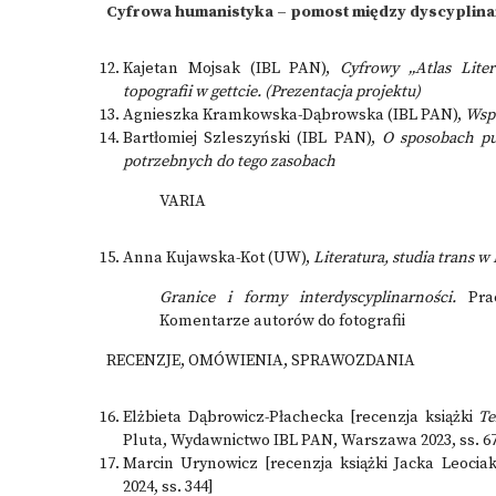
Cyfrowa humanistyka – pomost między dyscyplina
Kajetan Mojsak (IBL PAN),
Cyfrowy „Atlas Liter
topografii w gettcie. (Prezentacja projektu)
Agnieszka Kramkowska-Dąbrowska (IBL PAN),
Wspó
Bartłomiej Szleszyński (IBL PAN),
O sposobach pu
potrzebnych do tego zasobach
VARIA
Anna Kujawska-Kot (UW),
Literatura, studia trans 
Granice i formy interdyscyplinarności.
Prac
Komentarze autorów do fotografii
RECENZJE, OMÓWIENIA, SPRAWOZDANIA
Elżbieta Dąbrowicz-Płachecka [recenzja książki
Te
Pluta, Wydawnictwo IBL PAN, Warszawa 2023, ss. 6
Marcin Urynowicz [recenzja książki Jacka Leoci
2024, ss. 344]