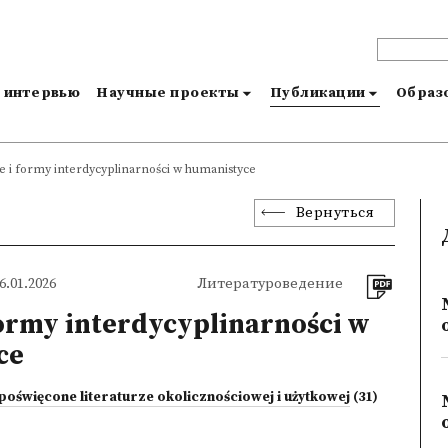
и интервью
Научные проекты
Публикации
Образо
e i formy interdycyplinarności w humanistyce
Вернуться
.01.2026
Литературоведение
formy interdycyplinarności w
ce
poświęcone literaturze okolicznościowej i użytkowej
(31)