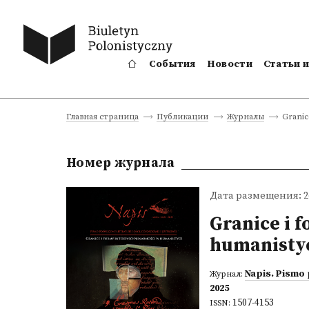
События
Новости
Статьи 
Granic
Главная страница
Публикации
Журналы
Номер журнала
Дата размещения: 26
Granice i 
humanisty
Napis. Pismo 
Журнал:
2025
1507-4153
ISSN: