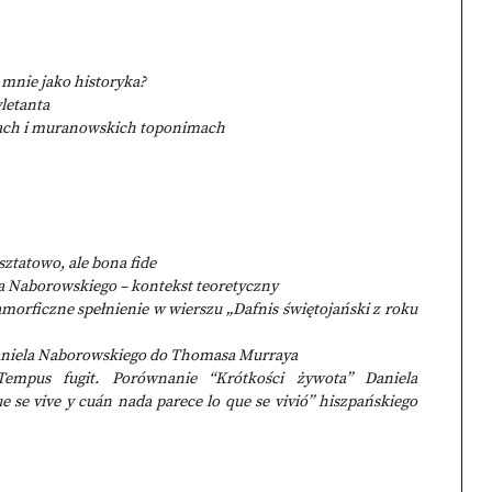
 mnie jako historyka?
letanta
ach i muranowskich toponimach
sztatowo, ale bona fide
a Naborowskiego – kontekst teoretyczny
morficzne spełnienie w wierszu „Dafnis świętojański z roku
 Daniela Naborowskiego do Thomasa Murraya
Tempus fugit. Porównanie “Krótkości żywota” Daniela
 se vive y cuán nada parece lo que se vivió” hiszpańskiego