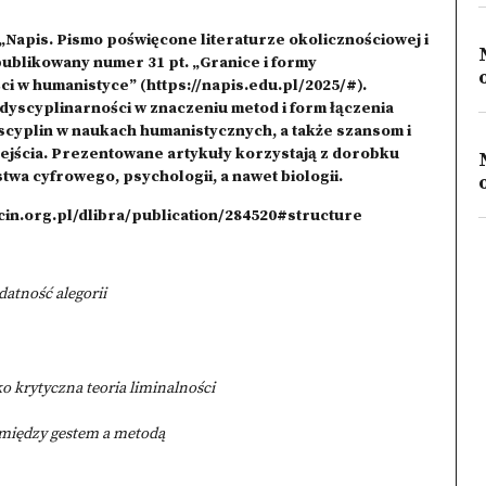
„Napis. Pismo poświęcone literaturze okolicznościowej i
publikowany numer 31 pt. „Granice i formy
ci w humanistyce” (
https://napis.edu.pl/2025/#
).
dyscyplinarności w znaczeniu metod i form łączenia
scyplin w naukach humanistycznych, a także szansom i
ejścia. Prezentowane artykuły korzystają z dorobku
rstwa cyfrowego, psychologii, a nawet biologii.
rcin.org.pl/dlibra/publication/284520#structure
datność alegorii
o krytyczna teoria liminalności
omiędzy gestem a metodą