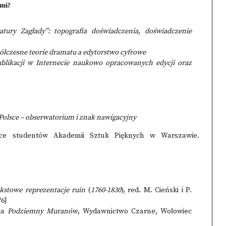
mi?
atury Zagłady”: topografia doświadczenia, doświadczenie
łczesne teorie dramatu a edytorstwo cyfrowe
blikacji w Internecie naukowo opracowanych edycji oraz
w Polsce – obserwatorium i znak nawigacyjny
e studentów Akademii Sztuk Pięknych w Warszawie.
kstowe reprezentacje ruin
(
1760-1830
), red. M. Cieński i P.
76]
aka
Podziemny Muranów
, Wydawnictwo Czarne, Wołowiec