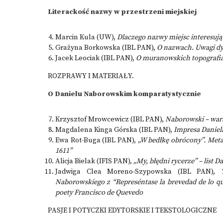
Literackość nazwy w przestrzeni miejskiej
Marcin Kula (UW),
Dlaczego nazwy miejsc interesują
Grażyna Borkowska (IBL PAN),
O nazwach. Uwagi dy
Jacek Leociak (IBL PAN),
O muranowskich topografi
ROZPRAWY I MATERIAŁY.
O Danielu Naborowskim komparatystycznie
Krzysztof Mrowcewicz (IBL PAN),
Naborowski
– war
Magdalena Kinga Górska (IBL PAN),
Impresa Daniel
Ewa Rot-Buga (IBL PAN),
„W bedłkę obrócony”. Meta
1611”
Alicja Bielak (IFIS PAN),
„My, błędni rycerze” – list
Jadwiga Clea Moreno-Szypowska (IBL PAN),
Naborowskiego z “Represéntase la brevedad de lo que
poety Francisco de Quevedo
PASJE I POTYCZKI EDYTORSKIE I TEKSTOLOGICZNE