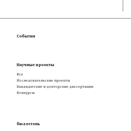
События
Научные проекты
Все
Исследовательские проекты
Кандидатские и докторские диссертации
Конкурсы
бюллетень