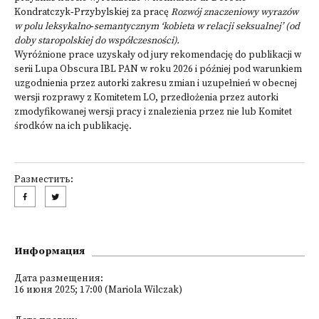
Kondratczyk‑Przybylskiej za pracę
Rozwój znaczeniowy wyrazów
w polu leksykalno‑semantycznym ‘kobieta w relacji seksualnej’ (od
doby staropolskiej do współczesności).
Wyróżnione prace uzyskały od jury rekomendację do publikacji w
serii Lupa Obscura IBL PAN w roku 2026 i później pod warunkiem
uzgodnienia przez autorki zakresu zmian i uzupełnień w obecnej
wersji rozprawy z Komitetem LO, przedłożenia przez autorki
zmodyfikowanej wersji pracy i znalezienia przez nie lub Komitet
środków na ich publikację.
Разместить:
Информация
Дата размещения:
16 июня 2025; 17:00 (Mariola Wilczak)