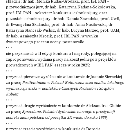
składzie: dr hab. Monika Rudaś‑Grodzka, prof. IBL PAN –
przewodnicząca jury, dr hab. Katarzyna Nadana‑Sokołowska,
prof. IBL PAN – sekretarz konkursu i członkini jury, oraz
pozostałe członkinie jury: dr hab. Danuta Zawadzka, prof. UwB,
dr Ewangelina Skalińska, prof. dr hab. Anna Nasiłowska, dr
Katarzyna Stańczak‑Wiślicz, dr hab. Lucyna Marzec, prof. UAM,
dr hab. Agnieszka Mrozik, prof. IBL PAN, w wyniku
dwuetapowego procesu oceny, postanowiło:
• • •
nie przyznawać w II edycji konkursu I nagrody, polegającej na
zaproponowaniu wydania pracy na koszt jednego z projektów
prowadzonych w IBL PAN jeszcze w roku 2025;
• • •
przyznać pierwsze wyróżnienie w konkursie dr Joannie Sierackiej
za pracę
Postfeminizm w Polsce? Kulturoznawcza analiza lokalnego
wymiaru zjawiska w kontekście Czarnych Protestów i Strajków
Kobiet;
• • •
przyznać drugie wyróżnienie w konkursie dr Aleksandrze Glubie
za pracę
Sprzedane. Polskie i żydowskie narracje o prostytucji
kobiet z ziem polskich od początku XX wieku do roku 1939
;
• • •
przyznać trzecie wyróżnienie w konkursie dr Dorocie