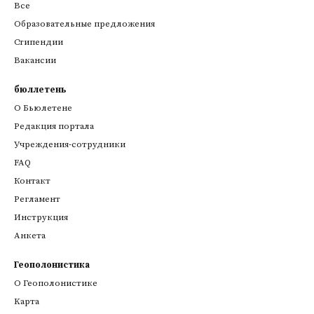
Все
Образовательные предложения
Стипендии
Вакансии
бюллетень
О Бьюлетене
Редакция портала
Учреждения-сотрудники
FAQ
Контакт
Регламент
Инструкция
Анкета
Геополонистика
О Геополонистике
Kарта