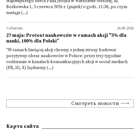
Najświętszego Serca Pana Jezusa w Warszawie-Wesołej, ul.
Borkowska 1, 5 czerwca 2026 r. (piątek) o godz. 11:30, po czym
nastąpi (...)
Событие
26.05.2026
27 maja: Protest naukowców w ramach akcji "3% dla
nauki, 100% dla Polski”
"W ramach bieżącej akcji chcemy z jednej strony budować
pozytywny obraz naukowców w Polsce: przez trzy tygodnie
codziennie w kanałach komunikacyjnych akcji w social mediach
(FB, IG, X) będziemy (...)
Смотреть новости
Kарта сайта