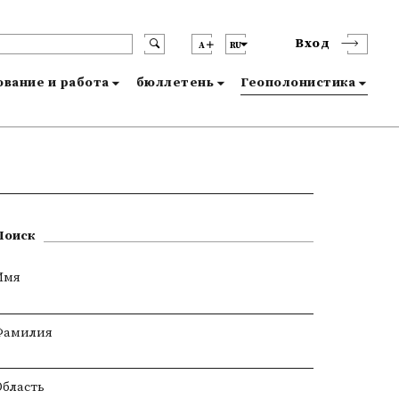
Вход
A
RU
вание и работа
бюллетень
Геополонистика
Поиск
Имя
Фамилия
Область