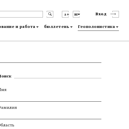
Вход
A
RU
вание и работа
бюллетень
Геополонистика
Поиск
Имя
Фамилия
Область