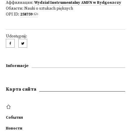
Аффилиация:
Wydział Instrumentalny AMFN w Bydgoszczy
Области:
Nauki o sztukach pięknych
OPI ID:
258759
Udostępnij:
Informacje
Kарта сайта
События
Новости