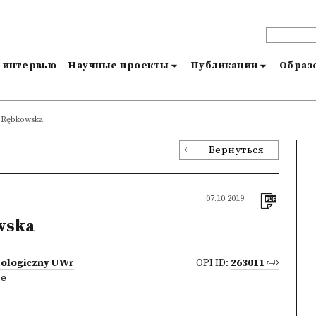
и интервью
Научные проекты
Публикации
Образо
 Rębkowska
Вернуться
07.10.2019
wska
lologiczny UWr
OPI ID:
263011
ne