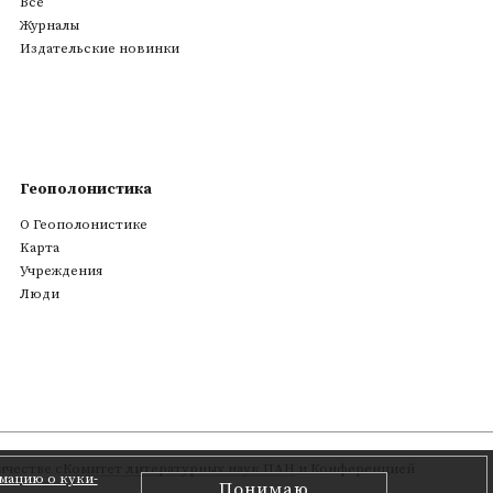
Все
Журналы
Издательские новинки
Геополонистика
О Геополонистике
Kарта
Учреждения
Люди
честве с
Комитет литературных наук ПАН
и Конференцией
мацию о куки-
Понимаю