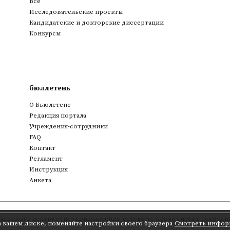
Все
Исследовательские проекты
Кандидатские и докторские диссертации
Конкурсы
бюллетень
О Бьюлетене
Редакция портала
Учреждения-сотрудники
FAQ
Контакт
Регламент
Инструкция
Анкета
аньского центра суперкомпьютерно-сетевого
,
проводится в сотрудни
а вашем диске, поменяйте настройки своего браузера
Смотреть инфор