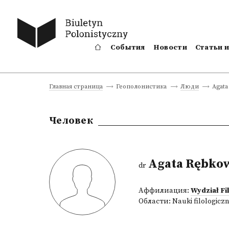
События
Новости
Статьи 
Agata
Главная страница
Геополонистика
Люди
Человек
Agata Rębko
dr
Аффилиация:
Wydział Fi
Области:
Nauki filologicz