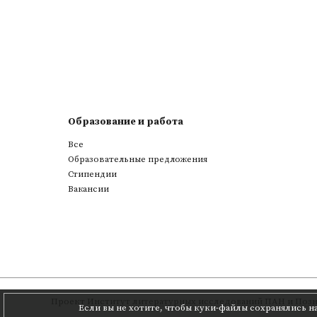
Образование и работа
Все
Образовательные предложения
Стипендии
Вакансии
Проект
Институт литературных исследований ПАН
и
Позн
Если вы не хотите, чтобы куки-файлы сохранялись н