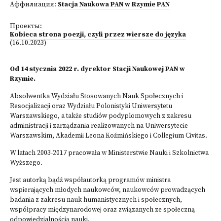
Аффилиация:
Stacja Naukowa PAN w Rzymie PAN
Проекты:
Kobieca strona poezji, czyli przez wiersze do języka
(16.10.2023)
Od 14 stycznia 2022 r. dyrektor Stacji Naukowej PAN w
Rzymie.
Absolwentka Wydziału Stosowanych Nauk Społecznych i
Resocjalizacji oraz Wydziału Polonistyki Uniwersytetu
Warszawskiego, a także studiów podyplomowych z zakresu
administracji i zarządzania realizowanych na Uniwersytecie
Warszawskim, Akademii Leona Koźmińskiego i Collegium Civitas.
W latach 2003-2017 pracowała w Ministerstwie Nauki i Szkolnictwa
Wyższego.
Jest autorką bądź współautorką programów ministra
wspierających młodych naukowców, naukowców prowadzących
badania z zakresu nauk humanistycznych i społecznych,
współpracy międzynarodowej oraz związanych ze społeczną
odpowiedzialnością nauki.