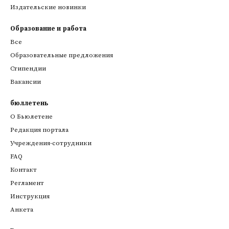
Издательские новинки
Образование и работа
Все
Образовательные предложения
Стипендии
Вакансии
бюллетень
О Бьюлетене
Редакция портала
Учреждения-сотрудники
FAQ
Контакт
Регламент
Инструкция
Анкета