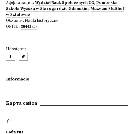
Аффилиация:
Wydział Nauk Społecznych UG
,
Pomorska
Szkoła Wyższa w Starogardzie Gdańskim
,
Muzeum Stutthof
w Sztutowie
Области:
Nauki historyczne
OPI ID:
30445
Udostępnij:
Informacje
Kарта сайта
События