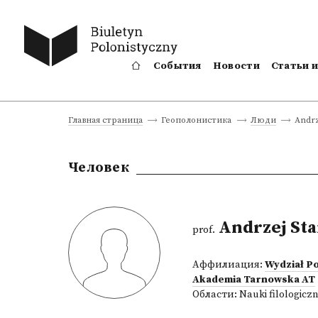
События
Новости
Статьи 
Andrz
Главная страница
Геополонистика
Люди
Человек
Andrzej Sta
prof.
Аффилиация:
Wydział Po
Akademia Tarnowska AT
Области:
Nauki filologicz