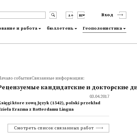
Вход
A
RU
вание и работа
бюллетень
Геополонистика
Начало событияСвязанные информации:
Рецензуемые кандидатские и докторские д
03.04.2017
Księgi ktore zową Język (1542), polski przekład
dzieła Erazma z Rotterdamu Lingua
Смотреть список связанных работ