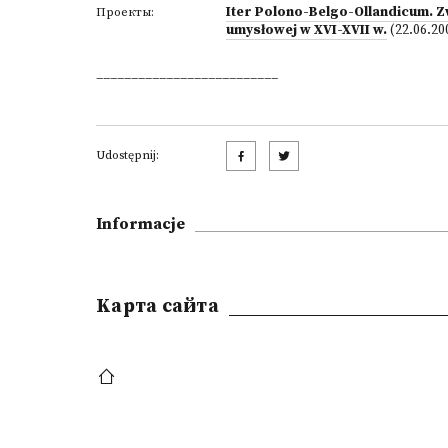
Iter Polono-Belgo-Ollandicum. Zw
Проекты:
umysłowej w XVI-XVII w.
(22.06.20
__________________________
Udostępnij:
Informacje
Kарта сайта