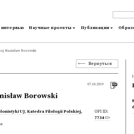
и интервью
Научные проекты
Публикации
Образо
ej Stanisław Borowski
Вернуться
07.10.2019
nisław Borowski
lonistyki UJ
,
Katedra Filologii Polskiej,
OPI ID:
7734
ne