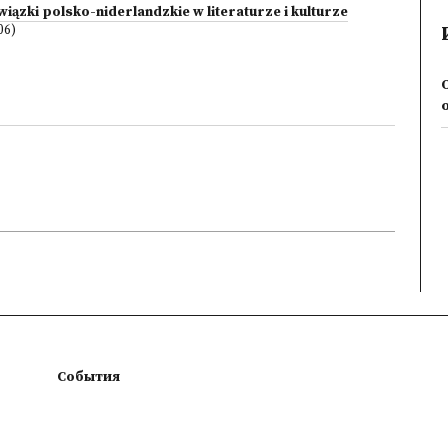
iązki polsko-niderlandzkie w literaturze i kulturze
06)
O
События