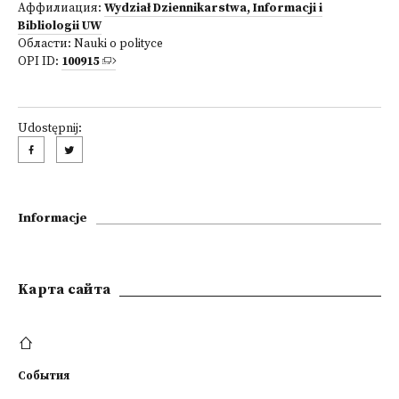
Аффилиация:
Wydział Dziennikarstwa, Informacji i
Bibliologii UW
Области:
Nauki o polityce
OPI ID:
100915
Udostępnij:
Informacje
Kарта сайта
События