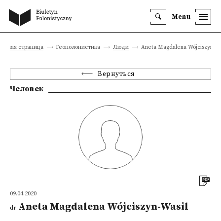
Menu
лавная страница
Геополонистика
Люди
Aneta Magdalena Wójciszyn-Wa
Вернуться
Человек
09.04.2020
Aneta Magdalena Wójciszyn-Wasil
dr