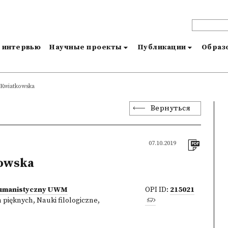
и интервью
Научные проекты
Публикации
Образо
Kwiatkowska
Вернуться
07.10.2019
owska
umanistyczny UWM
OPI ID:
215021
h pięknych
,
Nauki filologiczne
,