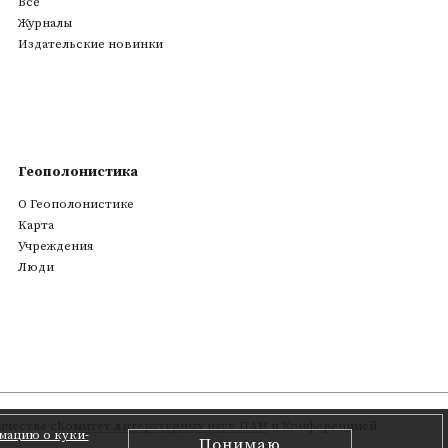
Все
Журналы
Издательские новинки
Геополонистика
О Геополонистике
Kарта
Учреждения
Люди
честве с
Комитет литературных наук ПАН
и Конференцией
мацию о куки-
Понимаю