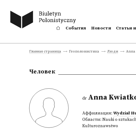
События
Новости
Статьи 
Anna 
Главная страница
Геополонистика
Люди
Человек
Anna Kwiatk
dr
Аффилиация:
Wydział H
Области:
Nauki o sztukac
Kulturoznawstwo