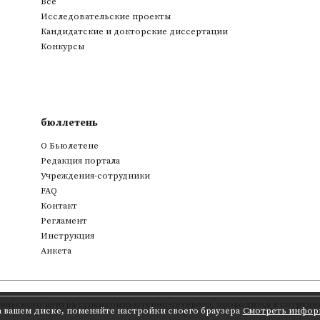
Все
Исследовательские проекты
Кандидатские и докторские диссертации
Конкурсы
бюллетень
О Бьюлетене
Редакция портала
Учреждения-сотрудники
FAQ
Контакт
Регламент
Инструкция
Анкета
аньского центра суперкомпьютерно-сетевого
,
проводится в сотрудни
а вашем диске, поменяйте настройки своего браузера
Смотреть инфор