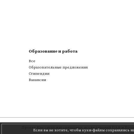
Образование и работа
Все
Образовательные предложения
Стипендии
Вакансии
Проект
Институт литературных исследований ПАН
и
Позн
Если вы не хотите, чтобы куки-файлы сохранялись н