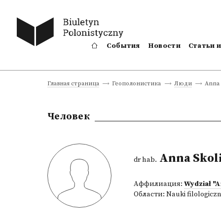
События
Новости
Статьи 
Anna 
Главная страница
Геополонистика
Люди
Человек
Anna Skol
dr hab.
Аффилиация:
Wydział "A
Области:
Nauki filologicz