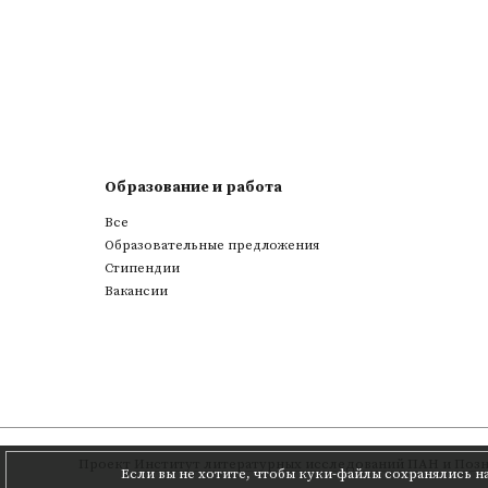
Образование и работа
Все
Образовательные предложения
Стипендии
Вакансии
Проект
Институт литературных исследований ПАН
и
Позн
Если вы не хотите, чтобы куки-файлы сохранялись н