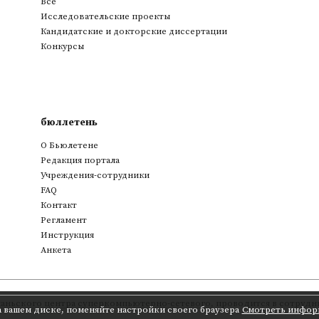
Все
Исследовательские проекты
Кандидатские и докторские диссертации
Конкурсы
бюллетень
О Бьюлетене
Редакция портала
Учреждения-сотрудники
FAQ
Контакт
Регламент
Инструкция
Анкета
аньского центра суперкомпьютерно-сетевого
,
проводится в сотрудни
а вашем диске, поменяйте настройки своего браузера
Смотреть инфор