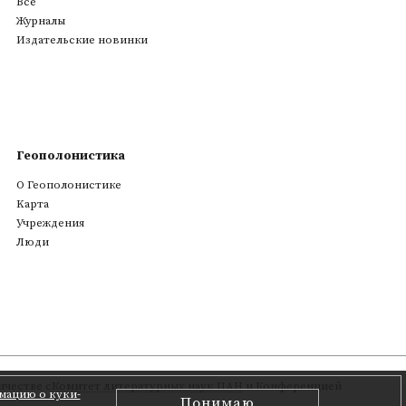
Все
Журналы
Издательские новинки
Геополонистика
О Геополонистике
Kарта
Учреждения
Люди
честве с
Комитет литературных наук ПАН
и Конференцией
мацию о куки-
Понимаю