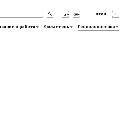
Вход
A
RU
вание и работа
бюллетень
Геополонистика