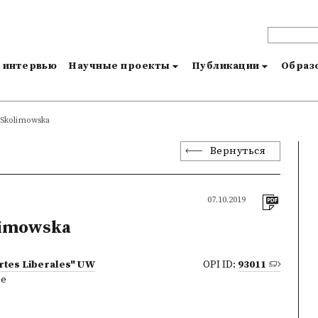
и интервью
Научные проекты
Публикации
Образо
Skolimowska
Вернуться
07.10.2019
imowska
rtes Liberales" UW
OPI ID:
93011
ne