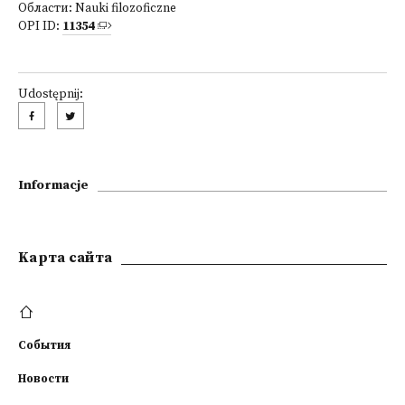
Области:
Nauki filozoficzne
OPI ID:
11354
Udostępnij:
Informacje
Kарта сайта
События
Новости