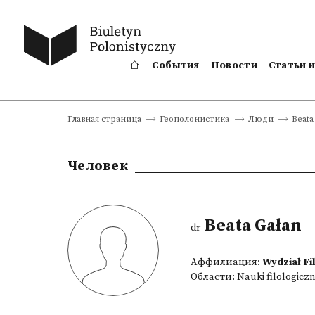
События
Новости
Статьи 
Beata
Главная страница
Геополонистика
Люди
Человек
Beata Gałan
dr
Аффилиация:
Wydział Fi
Области:
Nauki filologicz