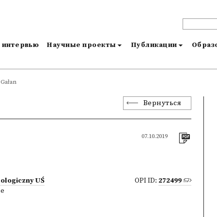
и интервью
Научные проекты
Публикации
Образо
 Gałan
Вернуться
07.10.2019
lologiczny UŚ
OPI ID:
272499
ne