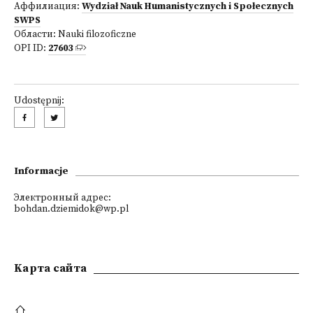
Аффилиация:
Wydział Nauk Humanistycznych i Społecznych
SWPS
Области:
Nauki filozoficzne
OPI ID:
27603
Udostępnij:
Informacje
Электронный адрес:
bohdan.dziemidok@wp.pl
Kарта сайта