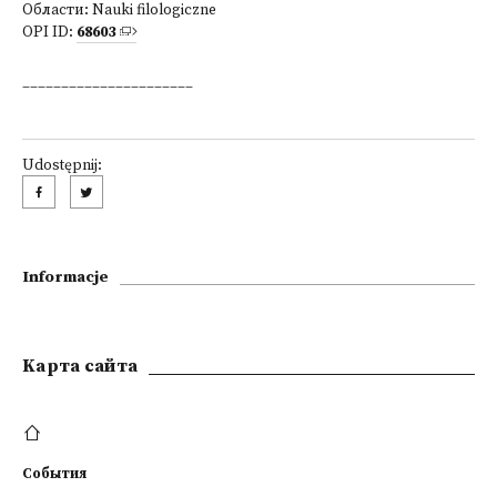
Области:
Nauki filologiczne
OPI ID:
68603
______________________
Udostępnij:
Informacje
Kарта сайта
События