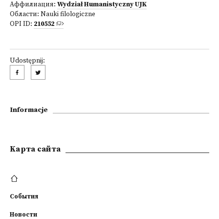
Аффилиация:
Wydział Humanistyczny UJK
Области:
Nauki filologiczne
OPI ID:
210552
Udostępnij:
Informacje
Kарта сайта
События
Новости