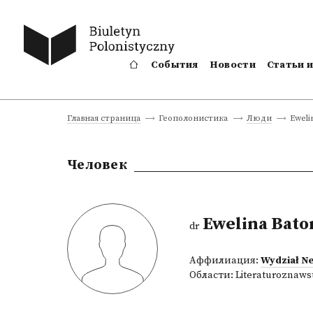
События
Новости
Статьи 
Eweli
Главная страница
Геополонистика
Люди
Человек
Ewelina Bato
dr
Аффилиация:
Wydział Ne
Области:
Literaturoznaws