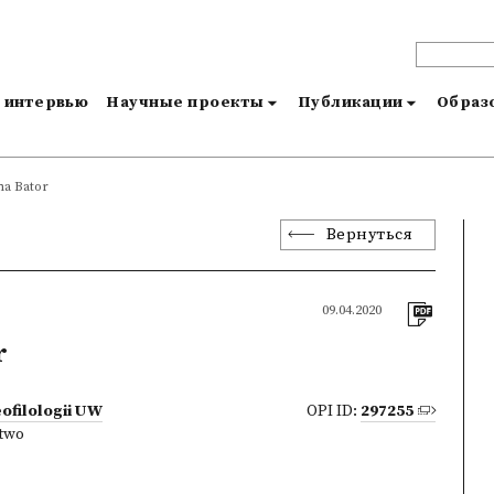
и интервью
Научные проекты
Публикации
Образо
na Bator
Вернуться
09.04.2020
r
ofilologii UW
OPI ID:
297255
two