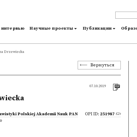
и интервью
Научные проекты
Публикации
Образо
na Drzewiecka
Вернуться
07.10.2019
wiecka
lawistyki Polskiej Akademii Nauk PAN
OPI ID:
251987
o