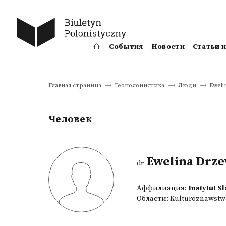
События
Новости
Статьи 
Eweli
Главная страница
Геополонистика
Люди
Человек
Ewelina Drze
dr
Аффилиация:
Instytut S
Области:
Kulturoznawstw