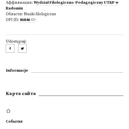
Аффилиация:
Wydział Filologiczno-Pedagogiczny UTKP w
Radomiu
Области:
Nauki filologiczne
OPI ID:
86846
Udostępnij:
Informacje
Kарта сайта
События