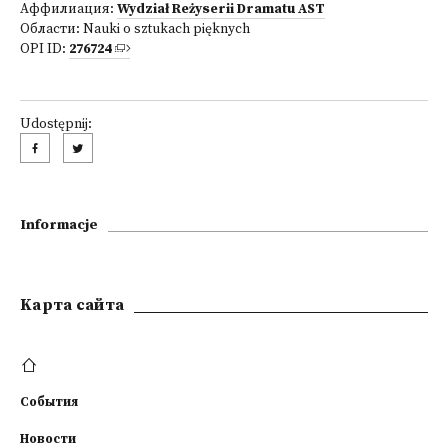
Аффилиация:
Wydział Reżyserii Dramatu AST
Области:
Nauki o sztukach pięknych
OPI ID:
276724
Udostępnij:
Informacje
Kарта сайта
События
Новости