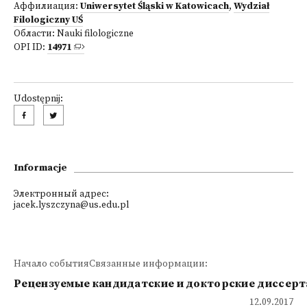
Аффилиация:
Uniwersytet Śląski w Katowicach
,
Wydział
Filologiczny UŚ
Области:
Nauki filologiczne
OPI ID:
14971
Udostępnij:
Informacje
Электронный адрес:
jacek.lyszczyna@us.edu.pl
Начало событияСвязанные информации:
Рецензуемые кандидатские и докторские диссер
12.09.2017