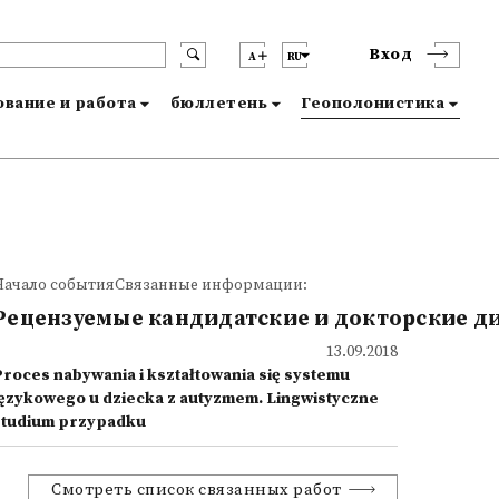
Вход
A
RU
вание и работа
бюллетень
Геополонистика
Начало событияСвязанные информации:
Рецензуемые кандидатские и докторские д
13.09.2018
Proces nabywania i kształtowania się systemu
językowego u dziecka z autyzmem. Lingwistyczne
studium przypadku
Смотреть список связанных работ