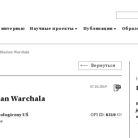
и интервью
Научные проекты
Публикации
Образо
 Marian Warchala
Вернуться
07.10.2019
ian Warchala
lologiczny UŚ
OPI ID:
8310
ne