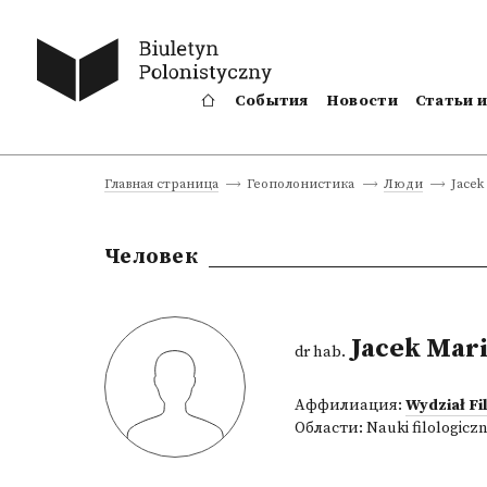
События
Новости
Статьи 
Jacek
Главная страница
Геополонистика
Люди
Человек
Jacek Mar
dr hab.
Аффилиация:
Wydział Fi
Области:
Nauki filologicz