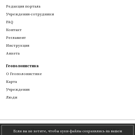
Редакция портала
Учреждения-сотрудники
FAQ
Контакт
Регламент
Инструкция
Анкета
Геополонистика
О Геополонистике
Kарта
Учреждения
Люди
Проект
Институт литературных исследований ПАН
и
Если вы не хотите, чтобы куки-файлы сохранялись на вашем