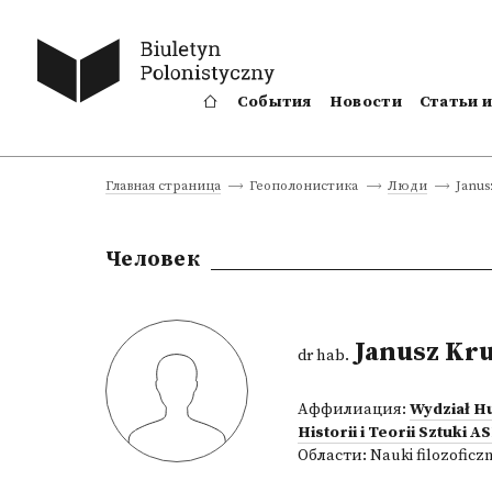
События
Новости
Статьи 
Janus
Главная страница
Геополонистика
Люди
Человек
Janusz Kru
dr hab.
Аффилиация:
Wydział H
Historii i Teorii Sztuki
Области:
Nauki filozoficz