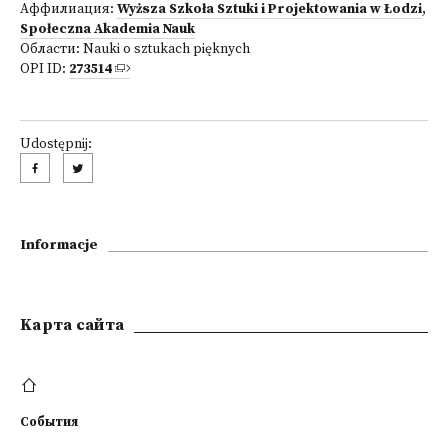
Аффилиация:
Wyższa Szkoła Sztuki i Projektowania w Łodzi
,
Społeczna Akademia Nauk
Области:
Nauki o sztukach pięknych
OPI ID:
273514
Udostępnij:
Informacje
Kарта сайта
События