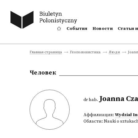
События
Новости
Статьи 
Joann
Главная страница
Геополонистика
Люди
Человек
Joanna Cz
dr hab.
Аффилиация:
Wydział I
Области:
Nauki o sztukac