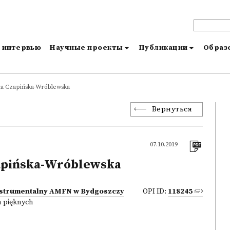
и интервью
Научные проекты
Публикации
Образо
a Czapińska-Wróblewska
Вернуться
07.10.2019
apińska-Wróblewska
nstrumentalny AMFN w Bydgoszczy
OPI ID:
118245
h pięknych