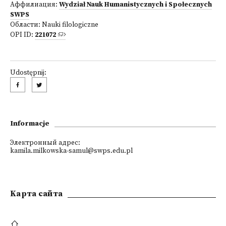
Аффилиация:
Wydział Nauk Humanistycznych i Społecznych
SWPS
Области:
Nauki filologiczne
OPI ID:
221072
Udostępnij:
Informacje
Электронный адрес:
kamila.milkowska-samul@swps.edu.pl
Kарта сайта