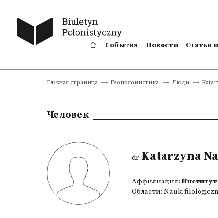
События
Новости
Статьи 
Katar
Главная страница
Геополонистика
Люди
Человек
Katarzyna N
dr
Аффилиация:
Институт
Области:
Nauki filologicz