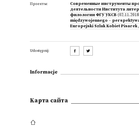
Современные инструменты про
Проекты:
деятельности Института лите
филологии ФГУ УКСВ
(02.11.2018
międzywojennego – perspektyw
Europejski Szlak Kobiet Pisarek
Udostępnij:
Informacje
Kарта сайта