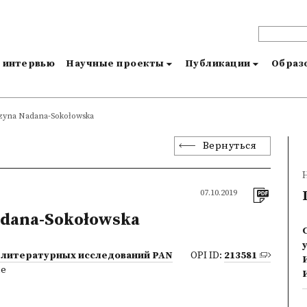
и интервью
Научные проекты
Публикации
Образо
zyna Nadana-Sokołowska
Вернуться
07.10.2019
adana-Sokołowska
 литературных исследований PAN
OPI ID:
213581
ne