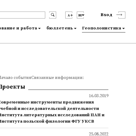
Вход
A
RU
вание и работа
бюллетень
Геополонистика
Начало событияСвязанные информации:
Проекты
16.03.2019
Современные инструменты продвижения
учебной и исследовательской деятельности
Института литературных исследований ПАН и
Института польской филологии ФГУ УКСВ
25.08.2022