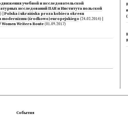
движения учебной и исследовательской
ратурных исследований ПАН и Института польской
)
|
Polska i ukraińska proza kobieca okresu
a modernizmu (środkowo)europejskiego
(24.02.2014)
|
 / Women Writers Route
(01.09.2017)
События