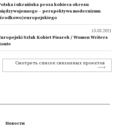
Polska i ukraińska proza kobieca okresu
międzywojennego – perspektywa modernizmu
(środkowo)europejskiego
13.03.2021
Europejski Szlak Kobiet Pisarek / Women Writers
Route
Смотреть список связанных проектов
Новости