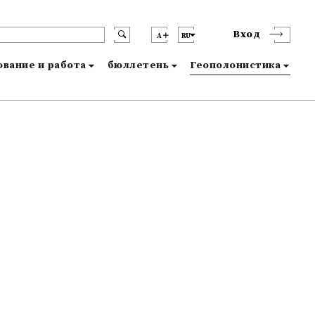
Вход
A
RU
вание и работа
бюллетень
Геополонистика