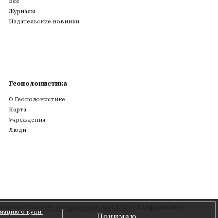
Все
Журналы
Издательские новинки
Геополонистика
О Геополонистике
Kарта
Учреждения
Люди
честве с
Комитет литературных наук ПАН
и Конференцией
мацию о куки-
Понимаю