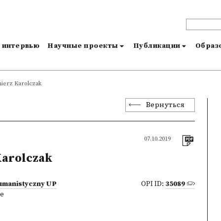
и интервью
Научные проекты
Публикации
Образо
ierz Karolczak
Вернуться
07.10.2019
Karolczak
umanistyczny UP
OPI ID:
35089
ne