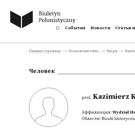
События
Новости
Статьи 
Kazim
Главная страница
Геополонистика
Люди
Человек
Kazimierz 
prof.
Аффилиация:
Wydział H
Области:
Nauki historycz