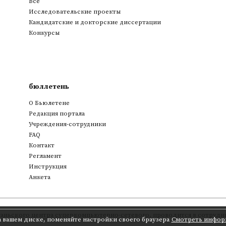
Все
Исследовательские проекты
Кандидатские и докторские диссертации
Конкурсы
бюллетень
О Бьюлетене
Редакция портала
Учреждения-сотрудники
FAQ
Контакт
Регламент
Инструкция
Анкета
аньского центра суперкомпьютерно-сетевого
,
проводится в сотрудни
а вашем диске, поменяйте настройки своего браузера
Смотреть инфор