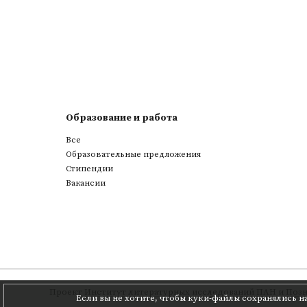
Образование и работа
Все
Образовательные предложения
Стипендии
Вакансии
Проект
Институт литературных исследований ПАН
и
Позн
Если вы не хотите, чтобы куки-файлы сохранялись н