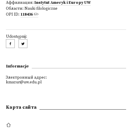
Аффилиация:
Instytut Ameryk i Europy UW
Области:
Nauki filologiczne
OPI ID:
118436
Udostępnij:
Informacje
Электронный адрес:
kmazur@uw.edu.pl
Kарта сайта