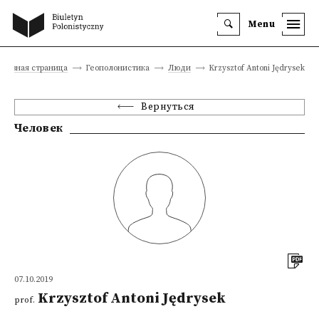
Menu
Главная страница
Геополонистика
Люди
Krzysztof Antoni Jędrysek
Вернуться
Человек
07.10.2019
Krzysztof Antoni Jędrysek
prof.