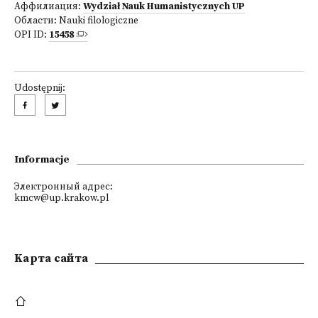
Аффилиация:
Wydział Nauk Humanistycznych UP
Области:
Nauki filologiczne
OPI ID:
15458
Udostępnij:
Informacje
Электронный адрес:
kmcw@up.krakow.pl
Kарта сайта