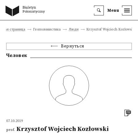
Menu
авная страница
Геополонистика
Люди
Krzysztof Wojciech Kozłowski
Вернуться
Человек
07.10.2019
Krzysztof Wojciech Kozłowski
prof.