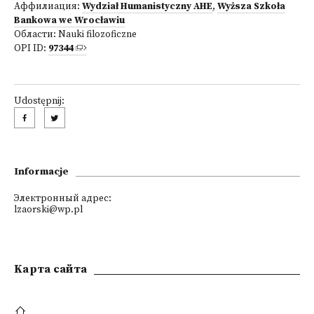
Аффилиация:
Wydział Humanistyczny AHE
,
Wyższa Szkoła
Bankowa we Wrocławiu
Области:
Nauki filozoficzne
OPI ID:
97344
Udostępnij:
Informacje
Электронный адрес:
lzaorski@wp.pl
Kарта сайта