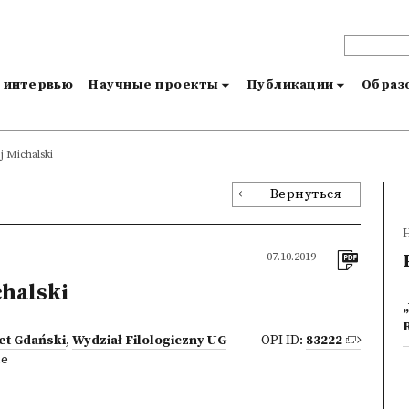
и интервью
Научные проекты
Публикации
Образо
j Michalski
Вернуться
07.10.2019
halski
et Gdański
,
Wydział Filologiczny UG
OPI ID:
83222
ne