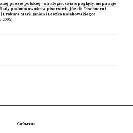
ej prozie polskiej - strategie, światopoglądy, inspiracje
Ślady podmiotowości w pisarstwie Józefa Tischnera i
|
Dyskurs Marii Janion i Leszka Kołakowskiego:
3.2005)
События