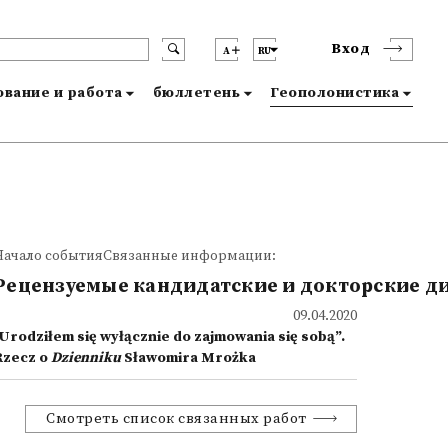
Вход
A
RU
вание и работа
бюллетень
Геополонистика
Начало событияСвязанные информации:
Рецензуемые кандидатские и докторские д
09.04.2020
„Urodziłem się wyłącznie do zajmowania się sobą”.
Rzecz o
Dzienniku
Sławomira Mrożka
Смотреть список связанных работ