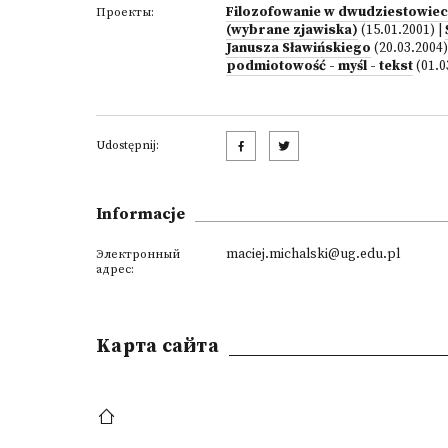
Filozofowanie w dwudziestowieczn
Проекты:
(wybrane zjawiska)
(15.01.2001)
|
Janusza Sławińskiego
(20.03.2004)
podmiotowość - myśl - tekst
(01.0
Udostępnij:
Informacje
maciej.michalski@ug.edu.pl
Электронный
адрес:
Kарта сайта