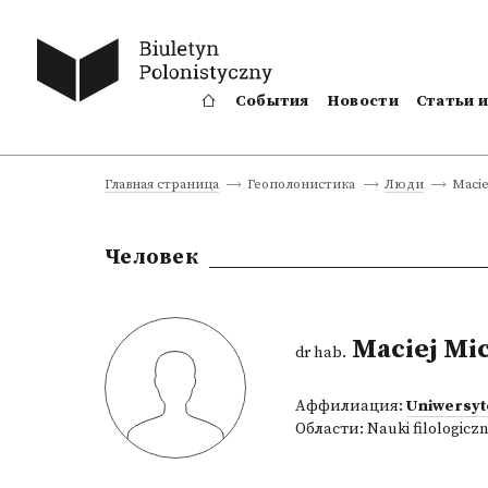
События
Новости
Статьи 
Macie
Главная страница
Геополонистика
Люди
Человек
Maciej Mic
dr hab.
Аффилиация:
Uniwersyt
Области:
Nauki filologicz