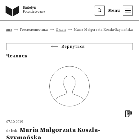
Menu
траница
Геополонистика
Люди
Maria Małgorzata Koszla-Szymańska
Вернуться
Человек
07.10.2019
Maria Małgorzata Koszla-
dr hab.
Szymańska