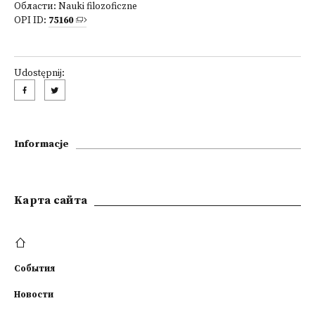
Области:
Nauki filozoficzne
OPI ID:
75160
Udostępnij:
Informacje
Kарта сайта
События
Новости