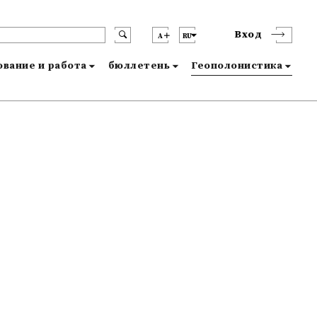
Вход
A
RU
вание и работа
бюллетень
Геополонистика