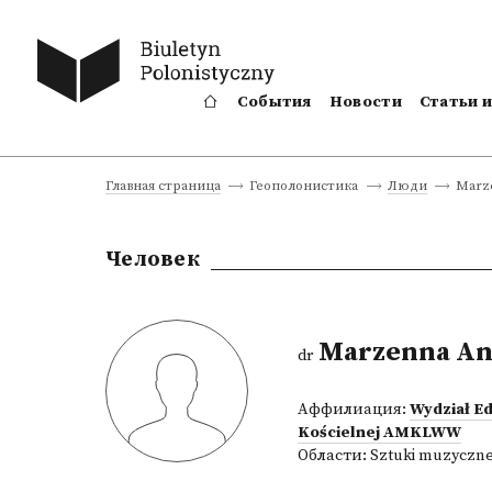
События
Новости
Статьи 
Marz
Главная страница
Геополонистика
Люди
Человек
Marzenna An
dr
Аффилиация:
Wydział Ed
Kościelnej AMKLWW
Области:
Sztuki muzyczn