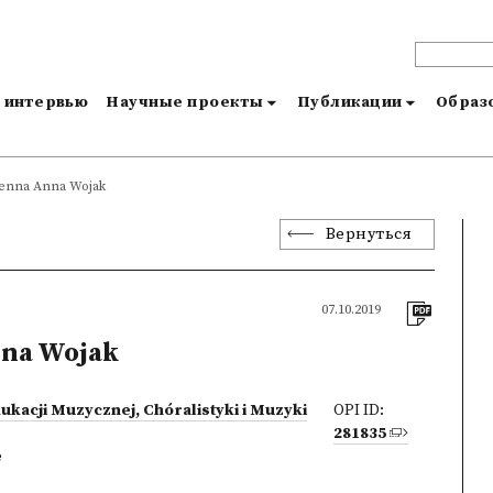
и интервью
Научные проекты
Публикации
Образо
enna Anna Wojak
Вернуться
07.10.2019
na Wojak
ukacji Muzycznej, Chóralistyki i Muzyki
OPI ID:
281835
e