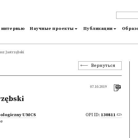
и интервью
Научные проекты
Публикации
Образо
sz Jastrzębski
Вернуться
07.10.2019
rzębski
ilologiczny UMCS
OPI ID:
130811
ne