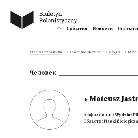
События
Новости
Статьи 
Mateu
Главная страница
Геополонистика
Люди
Человек
Mateusz Jast
dr
Аффилиация:
Wydział F
Области:
Nauki filologicz