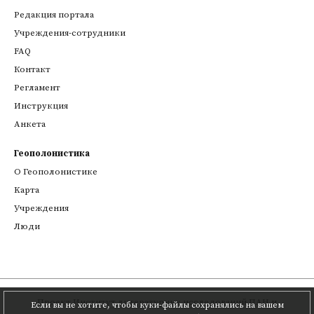
Редакция портала
Учреждения-сотрудники
FAQ
Контакт
Регламент
Инструкция
Анкета
Геополонистика
О Геополонистике
Kарта
Учреждения
Люди
Проект
Институт литературных исследований ПАН
и
Если вы не хотите, чтобы куки-файлы сохранялись на вашем