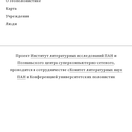
О Геополонистике
Kарта
Учреждения
Люди
Проект
Институт литературных исследований ПАН
и
Познаньского центра суперкомпьютерно-сетевого
,
проводится в сотрудничестве с
Комитет литературных наук
ПАН
и Конференцией университетских полонистик