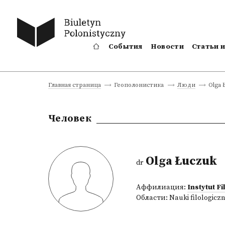
События
Новости
Статьи 
Olga 
Главная страница
Геополонистика
Люди
Человек
Olga Łuczuk
dr
Аффилиация:
Instytut 
Области:
Nauki filologicz