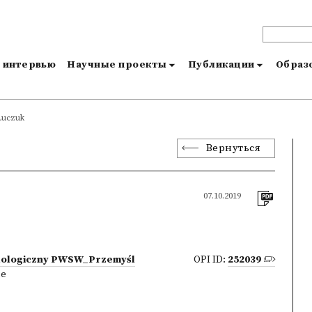
и интервью
Научные проекты
Публикации
Образо
Łuczuk
Вернуться
07.10.2019
Filologiczny PWSW_Przemyśl
OPI ID:
252039
ne