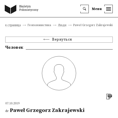
Menu
авная страница
Геополонистика
Люди
Paweł Grzegorz Zakrajewski
Вернуться
Человек
07.10.2019
Paweł Grzegorz Zakrajewski
dr