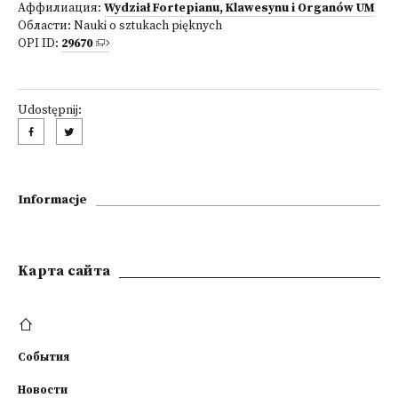
Аффилиация:
Wydział Fortepianu, Klawesynu i Organów UM
Области:
Nauki o sztukach pięknych
OPI ID:
29670
Udostępnij:
Informacje
Kарта сайта
События
Новости