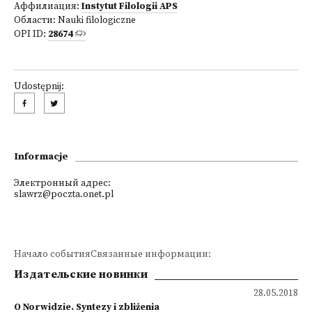
Аффилиация:
Instytut Filologii APS
Области:
Nauki filologiczne
OPI ID:
28674
Udostępnij:
Informacje
Электронный адрес:
slawrz@poczta.onet.pl
Начало событияСвязанные информации:
Издательские новинки
28.05.2018
O Norwidzie. Syntezy i zbliżenia